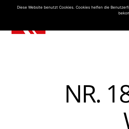
Diese Website benutzt Cookies. Cookies helfen die Benutzerfre
bekom
Martin
Reh
–
Werkzeugmaschinen,
Handel
&
Service
NR. 1