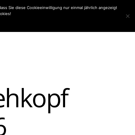
ass Sie diese Cookieeinwilligung nur einmal jährlich angezeigt
okies!
hör
Ersatzteile & Service
Kontakt
Suchen
ehkopf
6