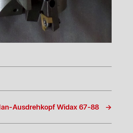
Plan-Ausdrehkopf Widax 67-88
→