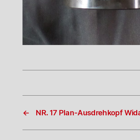
←
NR. 17 Plan-Ausdrehkopf Wid