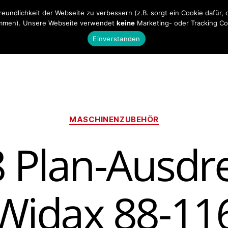
undlichkeit der Webseite zu verbessern (z.B. sorgt ein Cookie dafür, d
men). Unsere Webseite verwendet
keine
Marketing- oder Tracking Co
Startseite
Maschinen
Maschinenzube
Einverstanden
Kategorien
MASCHINENZUBEHÖR
8 Plan-Ausdr
Widax 88-11