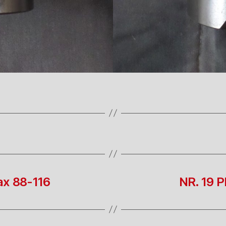
ax 88-116
NR. 19 