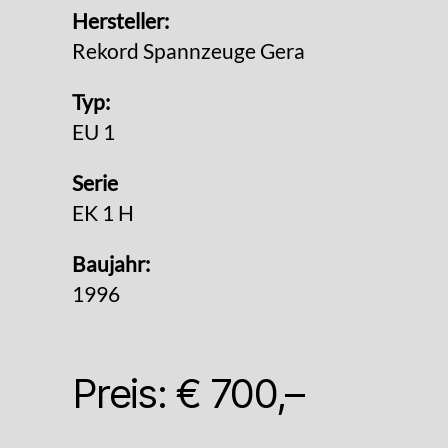
Hersteller:
Rekord Spannzeuge Gera
Typ:
EU 1
Serie
EK 1 H
Baujahr:
1996
Preis: € 700,–