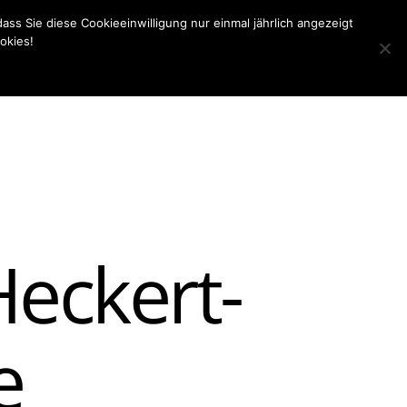
ass Sie diese Cookieeinwilligung nur einmal jährlich angezeigt
okies!
hör
Ersatzteile & Service
Kontakt
Suchen
eckert-
e