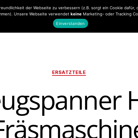
undlichkeit der Webseite zu verbessern (z.B. sorgt ein Cookie dafür, d
men). Unsere Webseite verwendet
keine
Marketing- oder Tracking Co
Startseite
Maschinen
Maschinenzube
Einverstanden
Kategorien
ERSATZTEILE
ugspanner H
Fräsmaschin