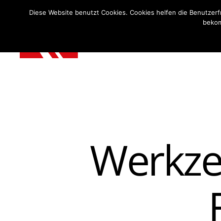
Diese Website benutzt Cookies. Cookies helfen die Benutzerfre
bekom
Martin
Reh
–
Werkzeugmaschinen,
Handel
&
Service
Werkze